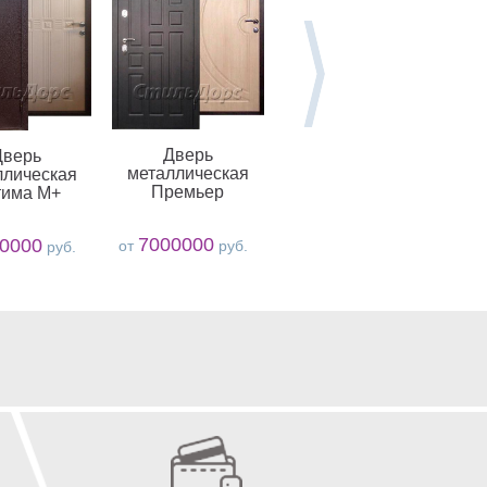
Дверь
Дверь
Дверь
металлическая
м
металлическая
ллическая
Премьер +
Премьер
тима M+
7500000
от
руб.
от
7000000
0000
от
руб.
руб.