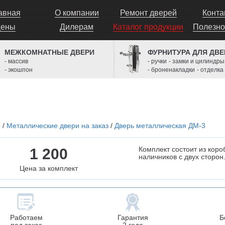
авная
О компании
Ремонт дверей
Конта
ены
Дилерам
Каталог продукции
Полезно
МЕЖКОМНАТНЫЕ ДВЕРИ
ФУРНИТУРА ДЛЯ ДВЕ
- массив
- ручки
- замки и цилиндры
- экошпон
- броненакладки
- отделка
и
/
Металлические двери на заказ
/
Дверь металлическая ДМ-3
Комплект состоит из коро
1 200
наличников с двух сторон
Цена за комплект
Работаем
Гарантия
Б
под заказ
2 года