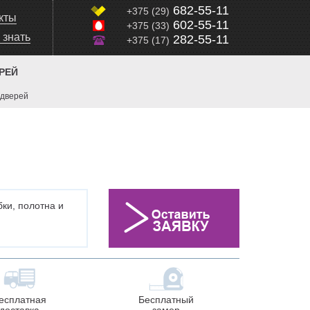
682-55-11
+375 (29)
кты
602-55-11
+375 (33)
 знать
282-55-11
+375 (17)
РЕЙ
 дверей
бки, полотна и
.
есплатная
Бесплатный
доставка
замер