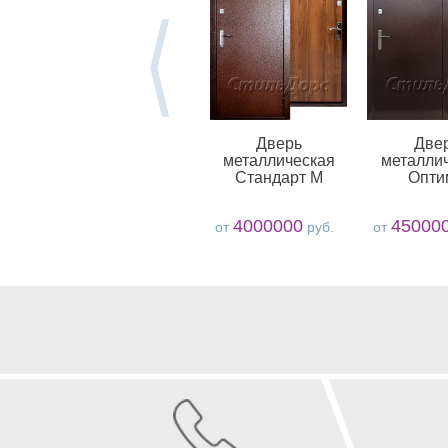
Дверь
Две
металлическая
металли
Стандарт М
Опти
4000000
45000
от
руб.
от