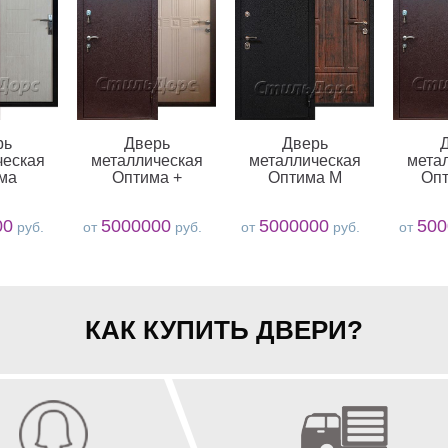
рь
Дверь
Дверь
ческая
металлическая
металлическая
мета
ма
Оптима +
Оптима М
Оп
00
5000000
5000000
500
руб.
от
руб.
от
руб.
от
КАК КУПИТЬ ДВЕРИ?